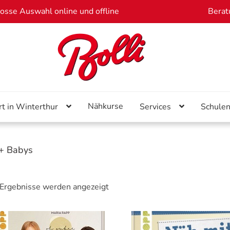
osse Auswahl online und offline
Berat
Nähkurse
rt in Winterthur
Services
Schule
 + Babys
 Ergebnisse werden angezeigt