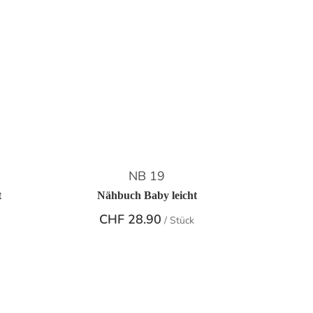
NB 19
t
Nähbuch Baby leicht
CHF
28.90
/ Stück