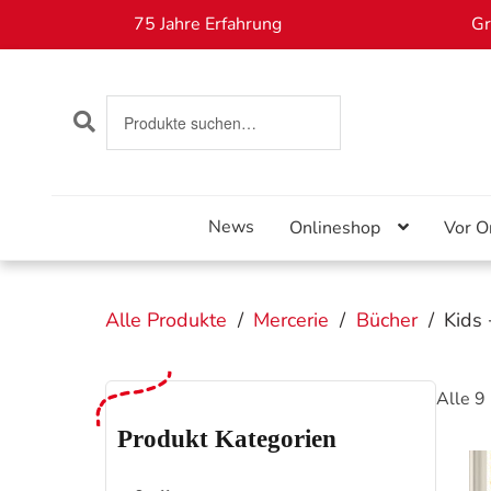
75 Jahre Erfahrung
Gr
SUCHEN
Suche
nach:
Skip
Skip
to
to
navigation
content
News
Onlineshop
Vor O
Alle Produkte
/
Mercerie
/
Bücher
/
Kids
Alle 9
Produkt Kategorien