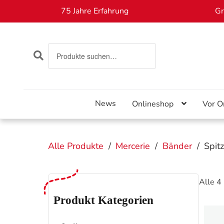
75 Jahre Erfahrung
Gr
SUCHEN
Suche
nach:
Skip
Skip
to
to
navigation
content
News
Onlineshop
Vor O
Alle Produkte
/
Mercerie
/
Bänder
/
Spit
Alle 4
Produkt Kategorien