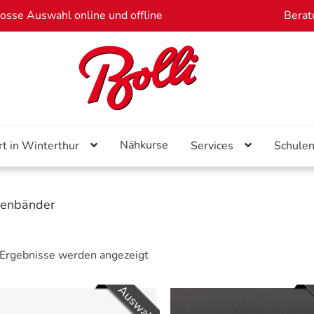
osse Auswahl online und offline
Berat
Nähkurse
rt in Winterthur
Services
Schule
zenbänder
 Ergebnisse werden angezeigt