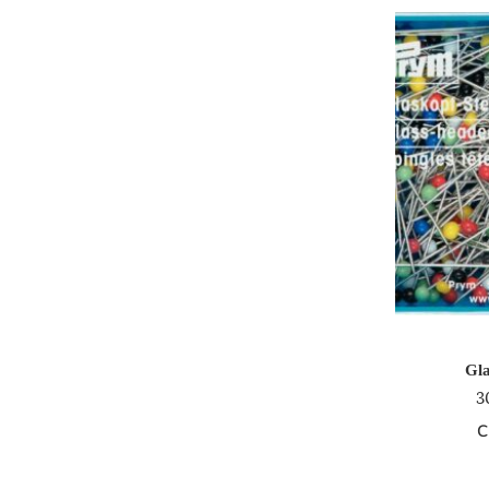
Gla
3
C