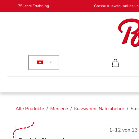
75 Jahre Erfahrung
Grosse Auswahl online und
Alle Produkte
/
Mercerie
/
Kurzwaren, Nähzubehör
/
Ste
1–12 von 13 