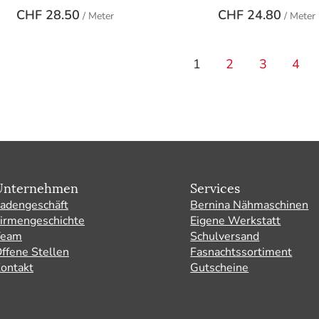
CHF
28.50
CHF
24.80
/ Meter
/ Meter
1
2
3
4
Unternehmen
Services
adengeschäft
Bernina Nähmaschinen
irmengeschichte
Eigene Werkstatt
Team
Schulversand
ffene Stellen
Fasnachtssortiment
ontakt
Gutscheine