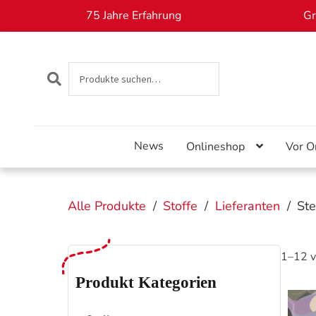
75 Jahre Erfahrung
Gr
Suche
SUCHEN
nach:
Skip
Skip
to
to
navigation
content
News
Onlineshop
Vor O
Alle Produkte
/
Stoffe
/
Lieferanten
/
St
1–12 v
Produkt Kategorien