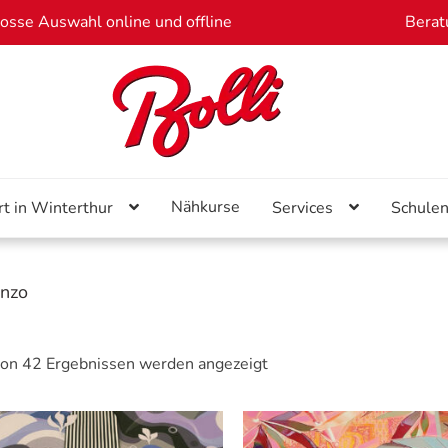
osse Auswahl online und offline
Berat
Nähkurse
rt in Winterthur
Services
Schule
enzo
on 42 Ergebnissen werden angezeigt