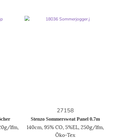
27158
öcher
Stenzo Sommersweat Panel 0.7m
20g/lfm,
140cm, 95% CO, 5%EL, 250g/lfm,
Öko-Tex