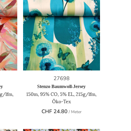
27698
ey
Stenzo Baumwoll-Jersey
g/lfm,
150m, 95% CO, 5% EL, 215g/lfm,
Öko-Tex
CHF
24.80
/ Meter