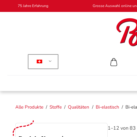
75 Jahre Erfahrung
Grosse Auswahl online und
Alle Produkte
/
Stoffe
/
Qualitäten
/
Bi-elastisch
/
Bi-el
1–12 von 83 