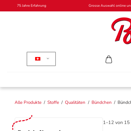
75 Jahre Erfahrung
Grosse Auswahl online und
Alle Produkte
/
Stoffe
/
Qualitäten
/
Bündchen
/
Bündc
1–12 von 15 