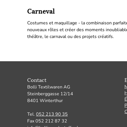
Carneval
Costumes et maquillage - la combinaison parfaite
nouveaux rôles et créer des moments inoubliables
théâtre, le carnaval ou des projets créatifs.
Contact
E
M
Bolli Textilwaren AG
H
Steinberggasse 12/14
É
8401 Winterthur
P
C
Tel.
052 213 90 35
Fax 052 212 87 32