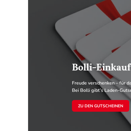
Découvrir le
Trouver la machine à coudre
Präzise, zuverlässig, leist
VOIR LES MACHINES À C