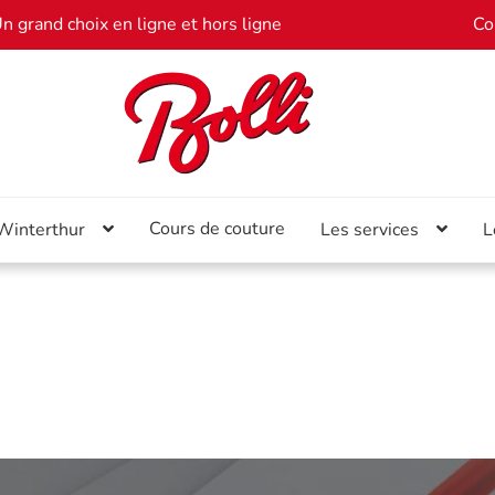
n grand choix en ligne et hors ligne
Co
Cours de couture
 Winterthur
Les services
L