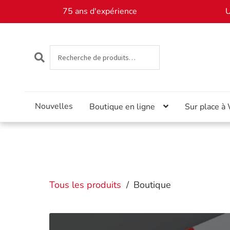
75 ans d'expérience
U
Recherche
RECHERCHE
pour :
Aller
Aller
à
au
la
contenu
navigation
Nouvelles
Boutique en ligne
Sur place à
Tous les produits
/
Boutique