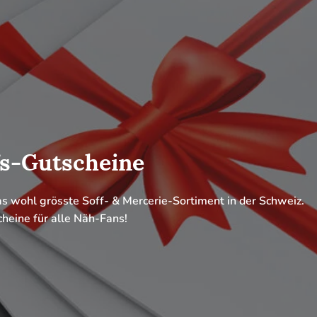
s machines à coudre BERNINA
 idéale pour TON prochain projet de couture.
ungsstark. BERNINA – Für echte Profis.
OUDRE BERNINA