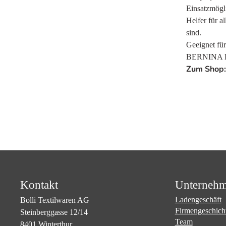
Einsatzmögl
Helfer für a
sind.
Geeignet fü
BERNINA Du
Zum Shop:
Kontakt
Unterneh
Ladengeschäft
Bolli Textilwaren AG
Firmengeschich
Steinberggasse 12/14
Team
8401 Winterthur