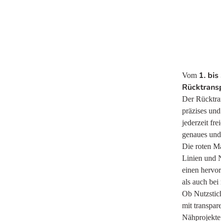
1. bi
Vom
Rücktransp
Der Rücktran
präzises un
jederzeit fr
genaues und 
Die roten Ma
Linien und N
einen hervor
als auch bei
Ob Nutzstic
mit transpar
Nähprojekte