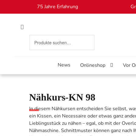
75 Jahre Erfahrung
Gr
Suchen
Skip
Skip
Suche
nach:
to
to
navigation
content
News
Onlineshop
Vor O
Nähkurs-KN 98
In diesem Nähkursen entscheiden Sie selbst, was
ein Kissen, ein Necessaire oder etwas ganz anderes
Lieblingsstück zu nähen – egal, ob mit der Over
Nähmaschine. Schnittmuster können ganz nach 