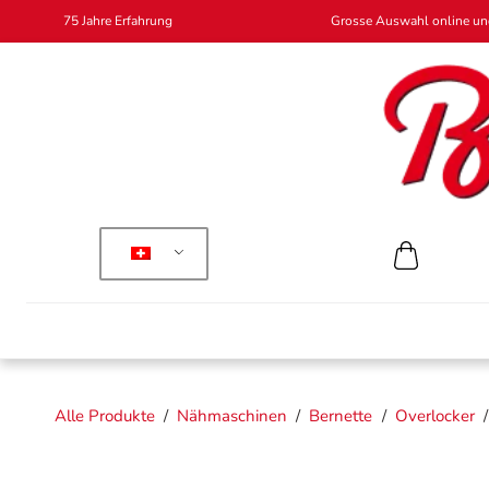
75 Jahre Erfahrung
Grosse Auswahl online und
Alle Produkte
/
Nähmaschinen
/
Bernette
/
Overlocker
/