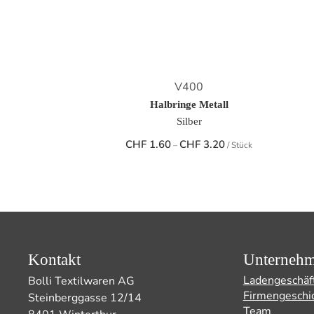
V400
Halbringe Metall
Silber
Preisspanne:
CHF
1.60
CHF
3.20
–
/ Stück
CHF 1.60
bis
CHF 3.20
Kontakt
Unterneh
Ladengeschäf
Bolli Textilwaren AG
Firmengeschi
Steinberggasse 12/14
Team