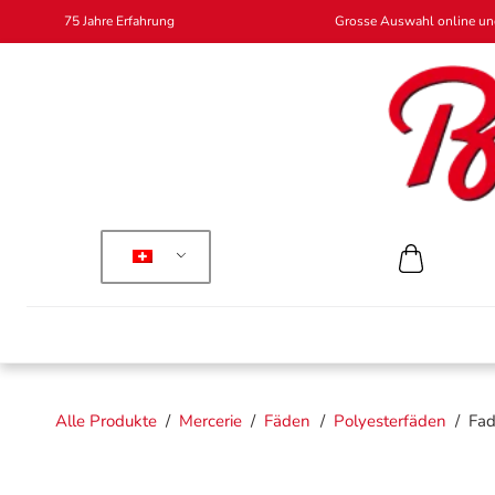
75 Jahre Erfahrung
Grosse Auswahl online und
Alle Produkte
/
Mercerie
/
Fäden
/
Polyesterfäden
/
Fad