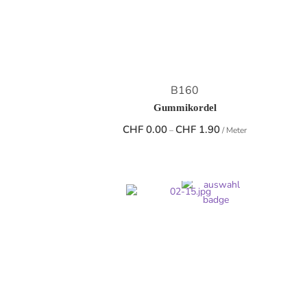
B160
Gummikordel
Preisspanne:
CHF
0.00
CHF
1.90
–
/ Meter
CHF 0.00
bis
CHF 1.90