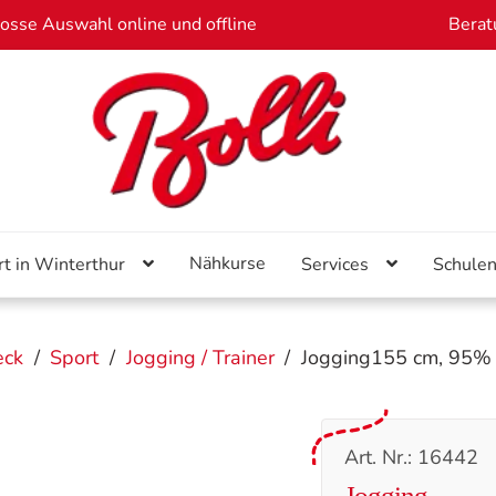
osse Auswahl online und offline
Berat
Nähkurse
rt in Winterthur
Services
Schule
eck
/
Sport
/
Jogging / Trainer
/
Jogging155 cm, 95%
Art. Nr.: 16442
Jogging