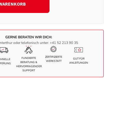
 WARENKORB
GERNE BERATEN WIR DICH:
nterthur oder telefonisch unter: +41 52 213 90 35
ZERTIFIZIERTE
FUNDIERTE
GUT FÜR
CHNELLE
WERKSTATT
BERATUNG &
ANLEITUNGEN
EFERUNG
HERVORRAGENDER
SUPPORT