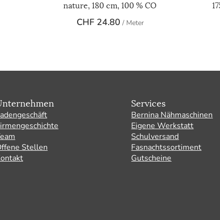
nature, 180 cm, 100 % CO
1
CHF
24.80
/ Meter
Unternehmen
Services
adengeschäft
Bernina Nähmaschinen
irmengeschichte
Eigene Werkstatt
Team
Schulversand
ffene Stellen
Fasnachtssortiment
ontakt
Gutscheine