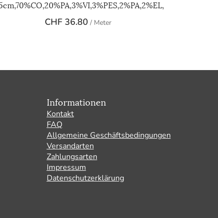
75cm,70%CO,20%PA,3%VI,3%PES,2%PA,2%EL,
CHF
36.80
/ Meter
Informationen
Kontakt
FAQ
Allgemeine Geschäftsbedingungen
Versandarten
Zahlungsarten
Impressum
Datenschutzerklärung