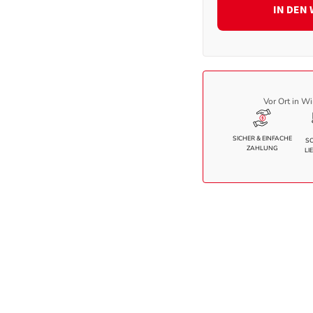
95%
IN DEN
CO,
5%
EL,
Öko-
Tex
Vor Ort in Wi
Menge
SICHER & EINFACHE
S
ZAHLUNG
LI