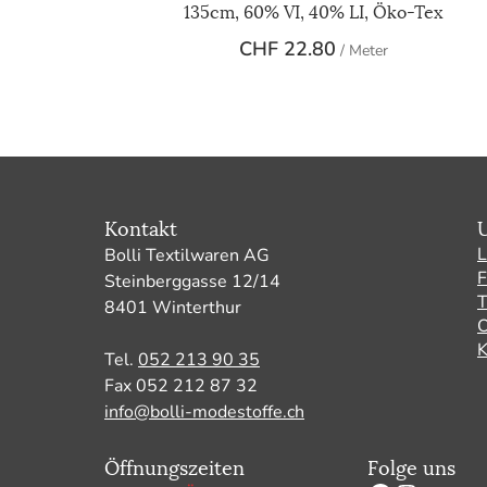
135cm, 60% VI, 40% LI, Öko-Tex
CHF
22.80
/ Meter
Kontakt
L
Bolli Textilwaren AG
F
Steinberggasse 12/14
8401 Winterthur
O
K
Tel.
052 213 90 35
Fax 052 212 87 32
info@bolli-modestoffe.ch
Öffnungszeiten
Folge uns