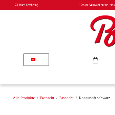
75 Jahre Erfahrung
Grosse Auswahl online und o
Alle Produkte
/
Fasnacht
/
Fasnacht
/
Konturstift schwarz