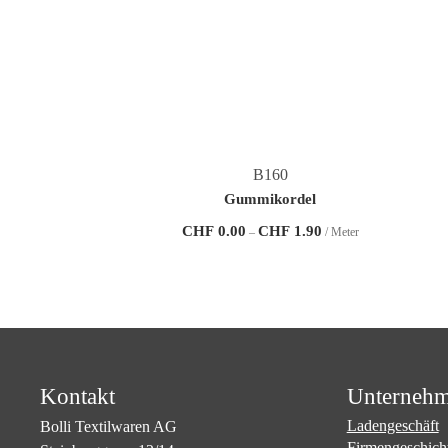
B160
Gummikordel
Preisspanne:
CHF
0.00
CHF
1.90
–
/ Meter
CHF 0.00
bis
CHF 1.90
Kontakt
Unterneh
Ladengeschäft
Bolli Textilwaren AG
Firmengeschich