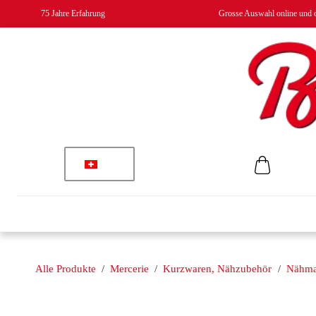
75 Jahre Erfahrung
Grosse Auswahl online und o
Alle Produkte
/
Mercerie
/
Kurzwaren, Nähzubehör
/
Nähma