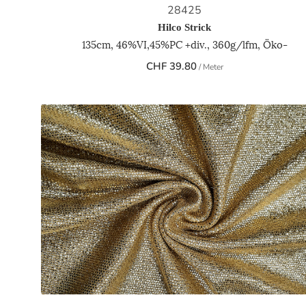
28425
Hilco Strick
135cm, 46%VI,45%PC +div., 360g/lfm, Öko-
CHF
39.80
/ Meter