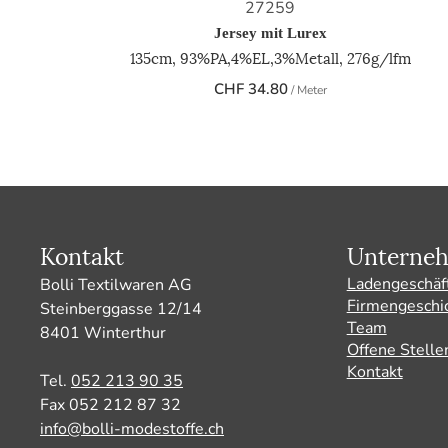
27259
Jersey mit Lurex
135cm, 93%PA,4%EL,3%Metall, 276g/lfm
CHF
34.80
/ Meter
Kontakt
Unterne
Ladengeschäf
Bolli Textilwaren AG
Firmengeschi
Steinberggasse 12/14
Team
8401 Winterthur
Offene Stelle
Kontakt
Tel.
052 213 90 35
Fax 052 212 87 32
info@bolli-modestoffe.ch