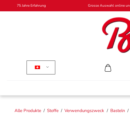
75 Jahre Erfahrung
Grosse Auswahl online und
Alle Produkte
/
Stoffe
/
Verwendungszweck
/
Basteln
/