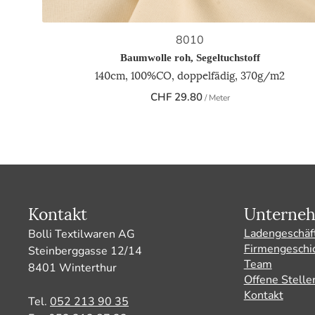
8010
Baumwolle roh, Segeltuchstoff
140cm, 100%CO, doppelfädig, 370g/m2
CHF
29.80
/ Meter
Kontakt
Unterne
Ladengeschäf
Bolli Textilwaren AG
Firmengeschi
Steinberggasse 12/14
Team
8401 Winterthur
Offene Stelle
Kontakt
Tel.
052 213 90 35