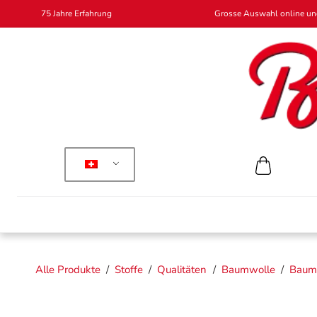
75 Jahre Erfahrung
Grosse Auswahl online und
Alle Produkte
/
Stoffe
/
Qualitäten
/
Baumwolle
/
Baumw