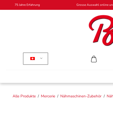
75 Jahre Erfahrung
Grosse Auswahl online und
Alle Produkte
/
Mercerie
/
Nähmaschinen-Zubehör
/
Näh