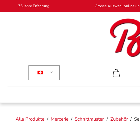
75 Jahre Erfahrung
Grosse Auswahl online und
Alle Produkte
/
Mercerie
/
Schnittmuster
/
Zubehör
/
Se