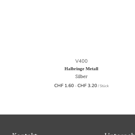
V400
Halbringe Metall
Silber
Preisspanne:
CHF
1.60
CHF
3.20
–
/ Stück
CHF 1.60
bis
CHF 3.20