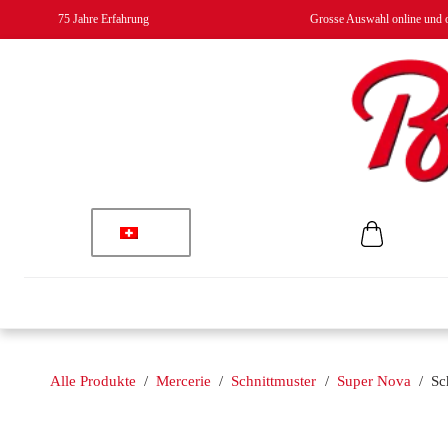
75 Jahre Erfahrung
Grosse Auswahl online und o
Alle Produkte
/
Mercerie
/
Schnittmuster
/
Super Nova
/
Sc