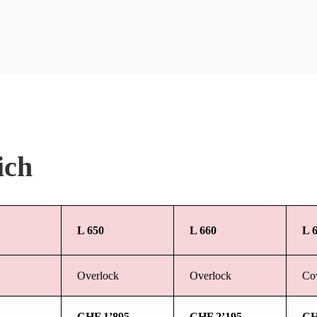
ich
L 650
L 660
L 
Overlock
Overlock
Cov
CHF 1’895.–
CHF 2’195.–
CH