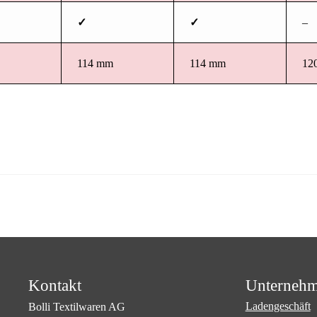
✓
✓
–
114 mm
114 mm
12
Kontakt
Unterneh
Ladengeschäft
Bolli Textilwaren AG