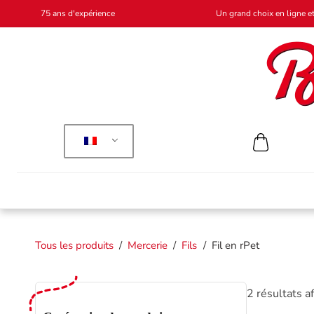
75 ans d'expérience
Un grand choix en ligne et
Tous les produits
/
Mercerie
/
Fils
/
Fil en rPet
2 résultats a