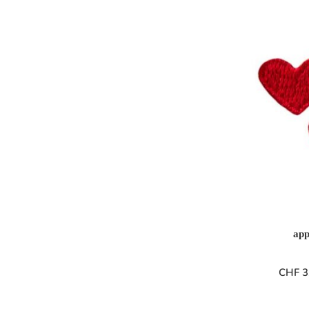
app
CHF
3